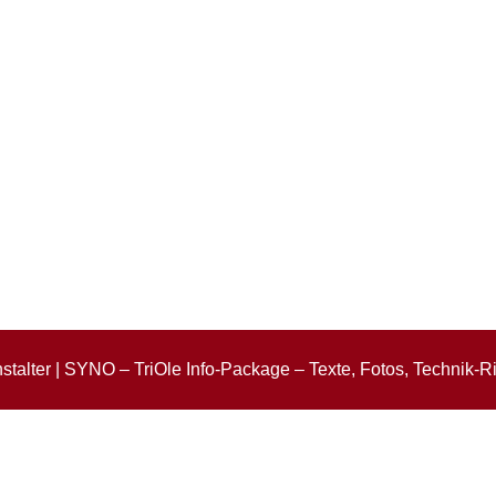
stalter | SYNO – TriOle Info-Package – Texte, Fotos, Technik-